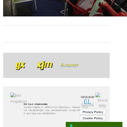
DESIGN BY
RM S.p.A. Unipersonale
Via Aldo Malpeli, 5 - 43018 SISSA TRECASALI - (Parma) - ITALY
Tel. +39 0521872321 - Fax. +39 0521874027 - E-mail: info@rmirrigation.com
P. Iva e Reg. Imp. 00153210349