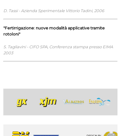
D. Tassi - Azienda Sperimentale Vittorio Tadini, 2006
"Fertirrigazione: nuove modalità applicative tramite
rotoloni"
S. Tagliavini - CIFO SPA, Conferenza stampa presso EIMA
2003