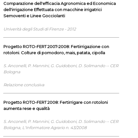
Comparazione dell'efficacia Agronomica ed Economica
dell'irrigazione Effettuata con macchine irrigatrici
Semoventi e Linee Gocciolanti
Univerità degli Studi di Firenze - 2012
Progetto ROTO-FERT 2007-2008: Fertirrigazione con
rotoloni. Colture di pomodoro, mais, patata, cipolla
S. Anconelli, P. Mannini, G. Guidoboni, D. Solimando -- CER
Bologna
Relazione conclusiva
Progetto ROTO-FERT 2008: Fertirrigare con rotoloni
aumenta rese e qualità
S. Anconelli, P. Mannini, G. Guidoboni, D. Solimando -- CER
Bologna, L'Informatore Agrario n. 43/2008