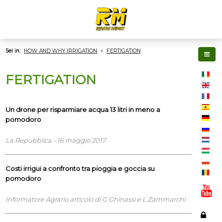
Sei in:
HOW AND WHY IRRIGATION
»
FERTIGATION
FERTIGATION
Un drone per risparmiare acqua 13 litri in meno a
pomodoro
La Repubblica - 16 maggio 2017
Costi irrigui a confronto tra pioggia e goccia su
pomodoro
Informatore Agrario articolo di G Ghinassi e L Zammarchi