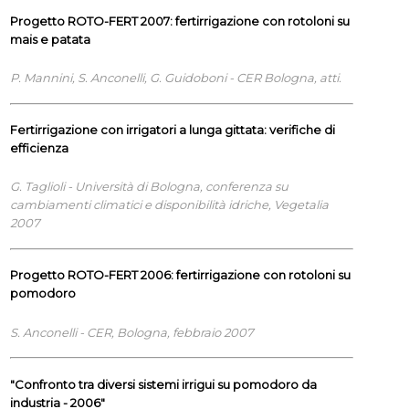
Progetto ROTO-FERT 2007: fertirrigazione con rotoloni su
mais e patata
P. Mannini, S. Anconelli, G. Guidoboni - CER Bologna, atti.
Fertirrigazione con irrigatori a lunga gittata: verifiche di
efficienza
G. Taglioli - Università di Bologna, conferenza su
cambiamenti climatici e disponibilità idriche, Vegetalia
2007
Progetto ROTO-FERT 2006: fertirrigazione con rotoloni su
pomodoro
S. Anconelli - CER, Bologna, febbraio 2007
"Confronto tra diversi sistemi irrigui su pomodoro da
industria - 2006"