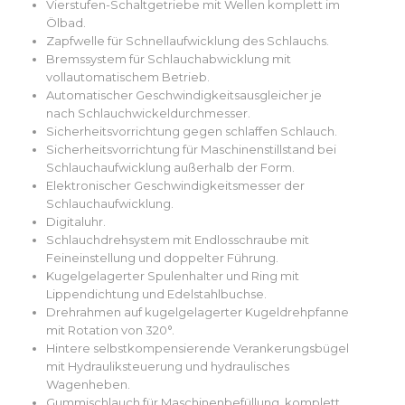
Vierstufen-Schaltgetriebe mit Wellen komplett im
Ölbad.
Zapfwelle für Schnellaufwicklung des Schlauchs.
Bremssystem für Schlauchabwicklung mit
vollautomatischem Betrieb.
Automatischer Geschwindigkeitsausgleicher je
nach Schlauchwickeldurchmesser.
Sicherheitsvorrichtung gegen schlaffen Schlauch.
Sicherheitsvorrichtung für Maschinenstillstand bei
Schlauchaufwicklung außerhalb der Form.
Elektronischer Geschwindigkeitsmesser der
Schlauchaufwicklung.
Digitaluhr.
Schlauchdrehsystem mit Endlosschraube mit
Feineinstellung und doppelter Führung.
Kugelgelagerter Spulenhalter und Ring mit
Lippendichtung und Edelstahlbuchse.
Drehrahmen auf kugelgelagerter Kugeldrehpfanne
mit Rotation von 320°.
Hintere selbstkompensierende Verankerungsbügel
mit Hydrauliksteuerung und hydraulisches
Wagenheben.
Gummischlauch für Maschinenbefüllung, komplett