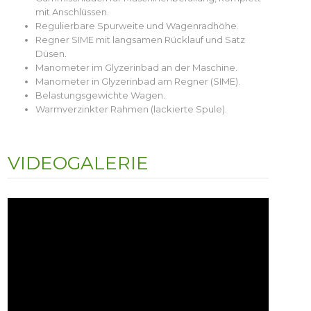
mit Anschlüssen.
Regulierbare Spurweite und Wagenradhöhe.
Regner SIME mit langsamen Rücklauf und Satz
Düsen.
Manometer im Glyzerinbad an der Maschine.
Manometer in Glyzerinbad am Regner (SIME).
Belastungsgewichte Wagen.
Warmverzinkter Rahmen (lackierte Spule).
VIDEOGALERIE