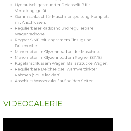
Hydraulisch gesteuerter Deichselfuß für
Verteilungsgerät.
Gummischlauch für Maschinenspeisung, komplett
mit Anschlüssen.
Regulierbarer Radstand und regulierbare
Wagenradhöhe.
Regner SIME mit langsamem Einzug und
Düsenreihe.
Manometer im Glyzerinbad an der Maschine.
Manometer im Glyzerinbad am Regner (SIME).
Kugelanschluss am Wagen. Ballaststücke Wagen.
Regulierbare Deichselöse. Warmverzinkter
Rahmen (Spule lackiert).
Anschluss Wasserzulauf auf beiden Seiten.
VIDEOGALERIE