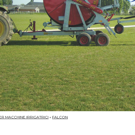
ER MACCHINE IRRIGATRICI
»
FALCON