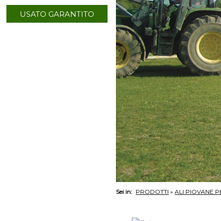
USATO GARANTITO
Sei in:
PRODOTTI
»
ALI PIOVANE P