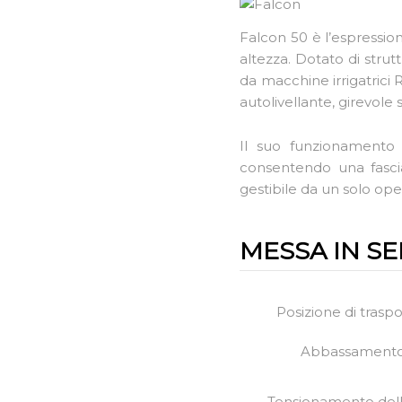
Falcon 50 è l’espression
altezza. Dotato di strut
da macchine irrigatrici
autolivellante, girevole
Il suo funzionamento è
consentendo una fascia
gestibile da un solo oper
MESSA IN SE
Posizione di traspo
Abbassamento 
Tensionamento dell