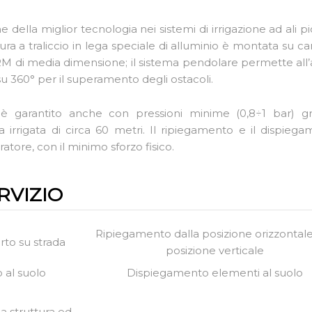
e della miglior tecnologia nei sistemi di irrigazione ad ali
tura a traliccio in lega speciale di alluminio è montata su ca
 RM di media dimensione; il sistema pendolare permette all’
 su 360° per il superamento degli ostacoli.
 garantito anche con pressioni minime (0,8÷1 bar) grazi
 irrigata di circa 60 metri. Il ripiegamento e il dispieg
atore, con il minimo sforzo fisico.
RVIZIO
Ripiegamento dalla posizione orizzontale
rto su strada
posizione verticale
al suolo
Dispiegamento elementi al suolo
a struttura ed